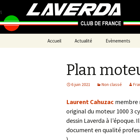
Pour que vive une passion itali
Laverda C
Aller
Accueil
Actualité
Evènements
au
contenu
A venir
Plan mote
Souvenirs
Petites sorties p
6 juin 2021
Non classé
Fra
Laurent Cahuzac
membre n°
original du moteur 1000 3 cy
dessin Laverda à l’époque. I
document en qualité profess
)