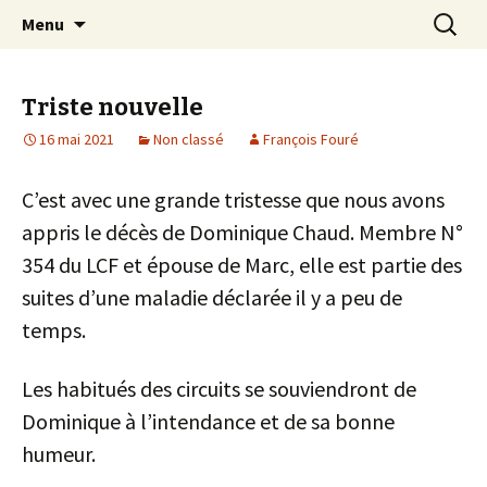
Pour que vive une passion italienne
Aller
Recherc
Laverda Club de France
Menu
au
contenu
Triste nouvelle
16 mai 2021
Non classé
François Fouré
C’est avec une grande tristesse que nous avons
appris le décès de Dominique Chaud. Membre N°
354 du LCF et épouse de Marc, elle est partie des
suites d’une maladie déclarée il y a peu de
temps.
Les habitués des circuits se souviendront de
Dominique à l’intendance et de sa bonne
humeur.