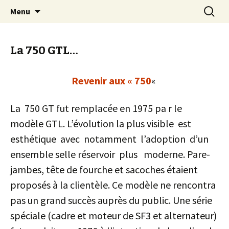
Pour que vive une passion italienne
Aller
Recherc
Laverda Club de France
Menu
au
contenu
La 750 GTL…
Revenir aux « 750
«
La 750 GT fut remplacée en 1975 pa r le
modèle GTL. L’évolution la plus visible est
esthétique avec notamment l’adoption d’un
ensemble selle réservoir plus moderne. Pare-
jambes, tête de fourche et sacoches étaient
proposés à la clientèle. Ce modèle ne rencontra
pas un grand succès auprès du public. Une série
spéciale (cadre et moteur de SF3 et alternateur)