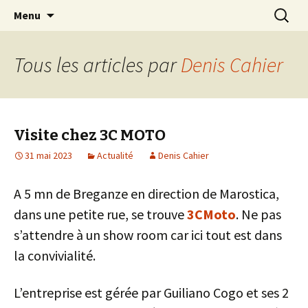
Pour que vive une passion italienne
Aller
Recherc
Laverda Club de France
Menu
au
contenu
Tous les articles par
Denis Cahier
Visite chez 3C MOTO
31 mai 2023
Actualité
Denis Cahier
A 5 mn de Breganze en direction de Marostica,
dans une petite rue, se trouve
3CMoto
. Ne pas
s’attendre à un show room car ici tout est dans
la convivialité.
L’entreprise est gérée par Guiliano Cogo et ses 2