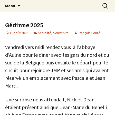
Pour que vive une passion italienne
Aller
Recherc
Laverda Club de France
Menu
au
contenu
Gédinne 2025
31 août 2025
Actualité
,
Souvenirs
François Fouré
Vendredi vers midi rendez vous à l’abbaye
d’Aulne pour le dîner avec les gars du nord et du
sud de la Belgique puis ensuite le départ pour le
circuit pour rejoindre JMP et ses amis qui avaient
réservé un emplacement avec Pascale et Jean
Marc .
Une surprise nous attendait, Nick et Dean
étaient présent ainsi que Jean-Marie du Benelli
club de France avec un ami. Yann avait lui aussi