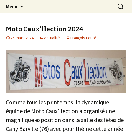
Pour que vive une passion italienne
Aller
Recherc
Laverda Club de France
Menu
au
contenu
Moto Caux’llection 2024
25 mars 2024
Actualité
François Fouré
Comme tous les printemps, la dynamique
équipe de Moto Caux’llection a organisé une
magnifique exposition dans la salle des fêtes de
Cany Barville (76) avec pour thème cette année