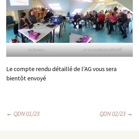
Le bureau…
.. et un auditoire attentif!
Le compte rendu détaillé de l’AG vous sera
bientôt envoyé
Navigation
←
QDN 01/23
QDN 02/23
→
des