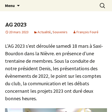
Pour que vive une passion italienne
Aller
Recherc
Laverda Club de France
Menu
au
contenu
AG 2023
20 mars 2023
Actualité
,
Souvenirs
François Fouré
L’AG 2023 s’est déroulée samedi 18 mars à Saxi-
Bourdon dans la Nièvre. en présence d’une
trentaine de membres. Sous la conduite de
notre président Denis, les présentations des
évènements de 2022, le point sur les comptes
du club, la communication et les débats
concernant les projets 2023 ont duré deux
bonnes heures.