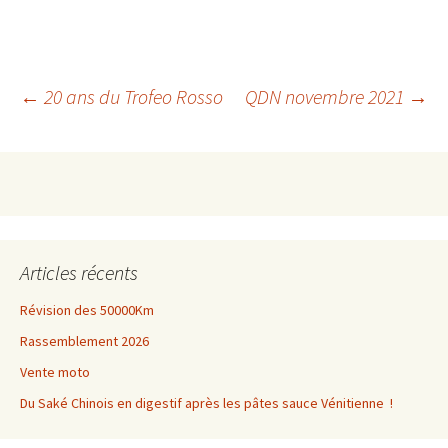
Navigation
←
20 ans du Trofeo Rosso
QDN novembre 2021
→
des
articles
Articles récents
Révision des 50000Km
Rassemblement 2026
Vente moto
Du Saké Chinois en digestif après les pâtes sauce Vénitienne !