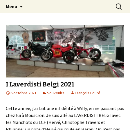
Pour que vive une passion italienne
Aller
Recherc
Laverda Club de France
Menu
au
contenu
I Laverdisti Belgi 2021
6 octobre 2021
Souvenirs
François Fouré
Cette année, j’ai fait une infidélité à Willy, en ne passant pas
chez lui à Mouscron. Je suis allé au LAVERDISTI BELGI avec
les Manchots du LCF (Hervé, Christophe Travers et
Philippe : un pote d’Hervé qui roule en Harley. On n’est pas