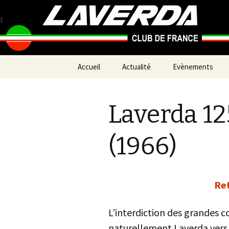
Pour que vive une passion itali
Laverda C
Aller
Accueil
Actualité
Evènements
au
contenu
A venir
Laverda 12
Souvenirs
Petites sorties p
(1966)
Ret
L’interdiction des grandes c
naturellement Laverda vers