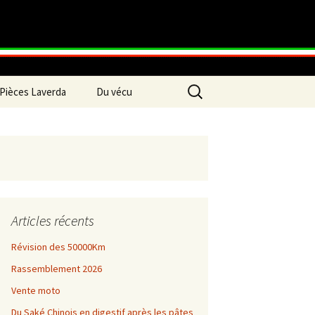
Rechercher :
Pièces Laverda
Du vécu
Articles récents
Révision des 50000Km
Rassemblement 2026
Vente moto
Du Saké Chinois en digestif après les pâtes