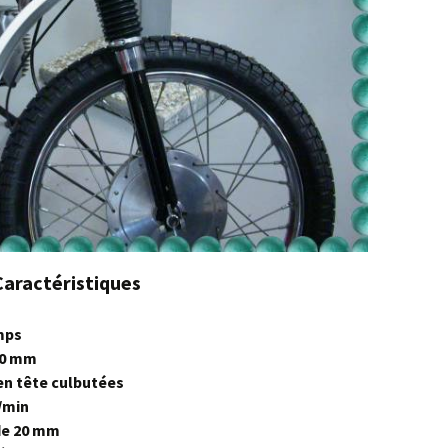
Caractéristiques
mps
50 mm
en tête culbutées
r/min
de 20 mm