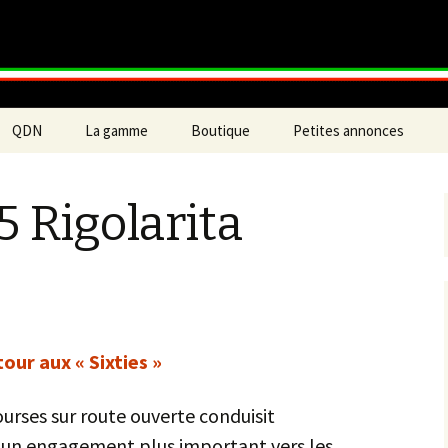
enne
lub de France
QDN
La gamme
Boutique
Petites annonces
Partenaires
5 Rigolarita
Vente motos
ersos
Achat moto
Achat pièce
Vente pièce
our aux « Sixties »
divers
ourses sur route ouverte conduisit
 un engagement plus important vers les